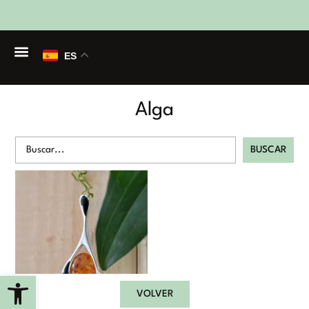
ES
Alga
BUSCAR
Alga azabache y
ambar
Abrir barra de herramientas
VOLVER