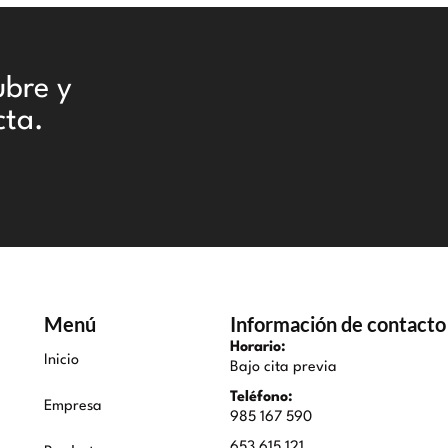
ubre y
cta.
Menú
Información de contacto
Horario:
Inicio
Bajo cita previa
Teléfono:
Empresa
985 167 590
653 615 121