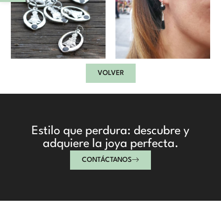
entre el índice y el
corazón.
Virgen de
Tradicional cova
Covadonga
VOLVER
Estilo que perdura: descubre y
adquiere la joya perfecta.
CONTÁCTANOS